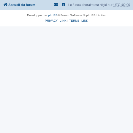
Accueil du forum
Le fuseau horaire est réglé sur
UTC+02:00
Développé par
phpBB
® Forum Software © phpBB Limited
PRIVACY_LINK
|
TERMS_LINK