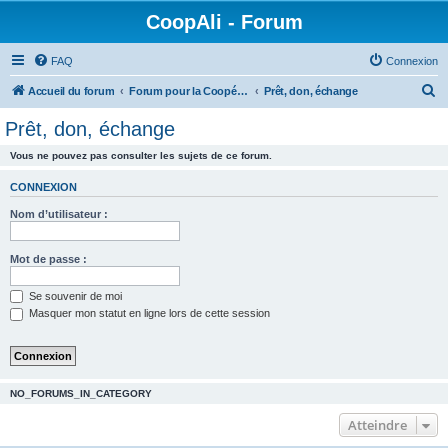
CoopAli - Forum
FAQ
Connexion
R
Accueil du forum
Forum pour la Coopérative alimentaire
Prêt, don, échange
e
Prêt, don, échange
c
Vous ne pouvez pas consulter les sujets de ce forum.
h
e
CONNEXION
r
Nom d’utilisateur :
c
h
Mot de passe :
e
Se souvenir de moi
r
Masquer mon statut en ligne lors de cette session
NO_FORUMS_IN_CATEGORY
Atteindre