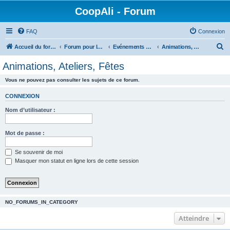
CoopAli - Forum
FAQ
Connexion
R
Accueil du forum
Forum pour la Coopérative alimentaire
Evénements de CoopAli
Animations, Ateliers, Fêtes
e
Animations, Ateliers, Fêtes
c
Vous ne pouvez pas consulter les sujets de ce forum.
h
e
CONNEXION
r
Nom d’utilisateur :
c
h
Mot de passe :
e
Se souvenir de moi
r
Masquer mon statut en ligne lors de cette session
NO_FORUMS_IN_CATEGORY
Atteindre