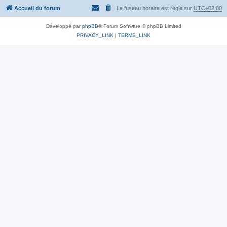
Accueil du forum
Le fuseau horaire est réglé sur
UTC+02:00
Développé par
phpBB
® Forum Software © phpBB Limited
PRIVACY_LINK
|
TERMS_LINK