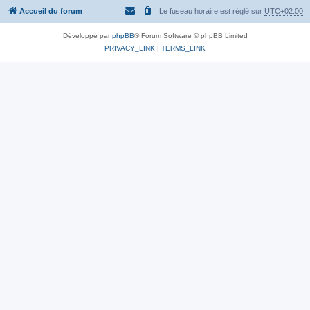
Accueil du forum
Le fuseau horaire est réglé sur
UTC+02:00
Développé par
phpBB
® Forum Software © phpBB Limited
PRIVACY_LINK
|
TERMS_LINK