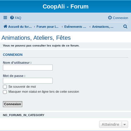
CoopAli - Forum
FAQ
Connexion
R
Accueil du forum
Forum pour la Coopérative alimentaire
Evénements de CoopAli
Animations, Ateliers, Fêtes
e
Animations, Ateliers, Fêtes
c
Vous ne pouvez pas consulter les sujets de ce forum.
h
e
CONNEXION
r
Nom d’utilisateur :
c
h
Mot de passe :
e
Se souvenir de moi
r
Masquer mon statut en ligne lors de cette session
NO_FORUMS_IN_CATEGORY
Atteindre