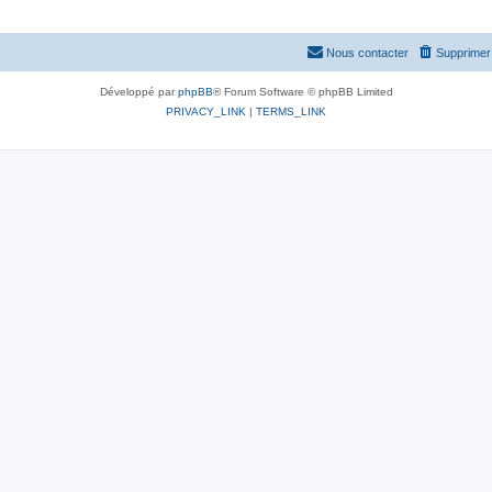
Nous contacter
Supprimer 
Développé par
phpBB
® Forum Software © phpBB Limited
PRIVACY_LINK
|
TERMS_LINK