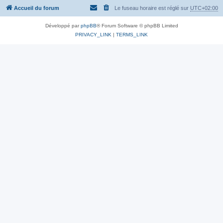
Accueil du forum
Le fuseau horaire est réglé sur
UTC+02:00
Développé par
phpBB
® Forum Software © phpBB Limited
PRIVACY_LINK
|
TERMS_LINK