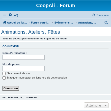
CoopAli - Forum
FAQ
Connexion
R
Accueil du forum
Forum pour la Coopérative alimentaire
Evénements de CoopAli
Animations, Ateliers, Fêtes
e
Animations, Ateliers, Fêtes
c
Vous ne pouvez pas consulter les sujets de ce forum.
h
e
CONNEXION
r
Nom d’utilisateur :
c
h
Mot de passe :
e
Se souvenir de moi
r
Masquer mon statut en ligne lors de cette session
NO_FORUMS_IN_CATEGORY
Atteindre