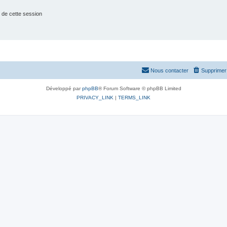
 de cette session
Nous contacter
Supprimer 
Développé par
phpBB
® Forum Software © phpBB Limited
PRIVACY_LINK
|
TERMS_LINK