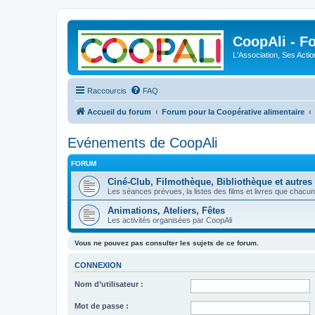
CoopAli - F
L'Association, Ses Acti
Raccourcis
FAQ
Accueil du forum
Forum pour la Coopérative alimentaire
Evénements de CoopAli
FORUM
Ciné-Club, Filmothèque, Bibliothèque et autres
Les séances prévues, la listes des films et livres que chac
Animations, Ateliers, Fêtes
Les activités organisées par CoopAli
Vous ne pouvez pas consulter les sujets de ce forum.
CONNEXION
Nom d’utilisateur :
Mot de passe :