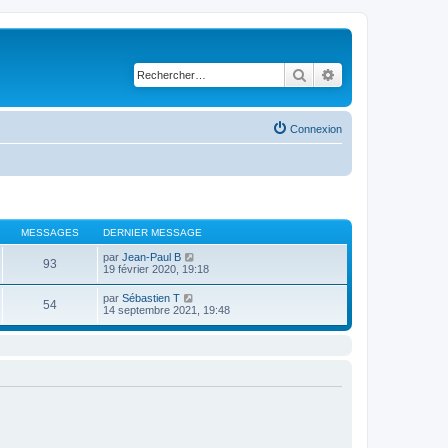
Rechercher
Recherche avancé
Connexion
MESSAGES
DERNIER MESSAGE
C
par
Jean-Paul B
93
o
19 février 2020, 19:18
n
s
C
par
Sébastien T
54
u
o
14 septembre 2021, 19:48
l
n
t
s
e
u
r
l
l
t
e
e
d
r
e
l
r
e
n
d
i
e