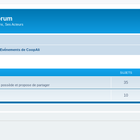
orum
ons, Ses Acteurs
Evénements de CoopAli
SUJETS
35
un possède et propose de partager
10