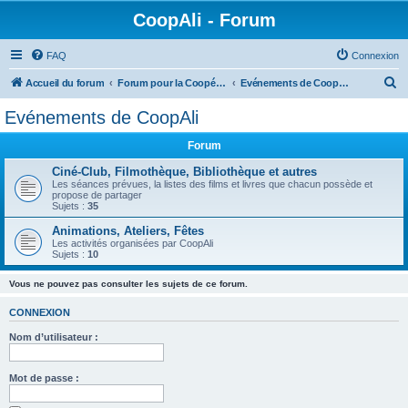
CoopAli - Forum
FAQ
Connexion
R
Accueil du forum
Forum pour la Coopérative alimentaire
Evénements de CoopAli
e
Evénements de CoopAli
c
Forum
h
e
Ciné-Club, Filmothèque, Bibliothèque et autres
Les séances prévues, la listes des films et livres que chacun possède et
r
propose de partager
Sujets :
35
c
Animations, Ateliers, Fêtes
h
Les activités organisées par CoopAli
Sujets :
10
e
r
Vous ne pouvez pas consulter les sujets de ce forum.
CONNEXION
Nom d’utilisateur :
Mot de passe :