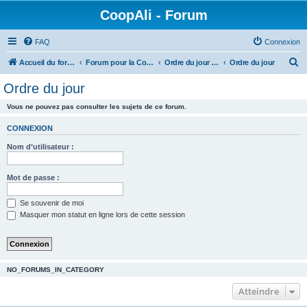
CoopAli - Forum
FAQ
Connexion
R
Accueil du forum
Forum pour la Coopérative alimentaire
Ordre du jour et Compte-rendus de réunion
Ordre du jour
e
Ordre du jour
c
Vous ne pouvez pas consulter les sujets de ce forum.
h
e
CONNEXION
r
Nom d’utilisateur :
c
h
Mot de passe :
e
Se souvenir de moi
r
Masquer mon statut en ligne lors de cette session
NO_FORUMS_IN_CATEGORY
Atteindre