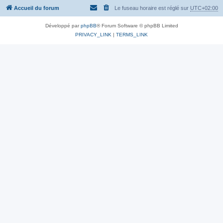
Accueil du forum
Le fuseau horaire est réglé sur
UTC+02:00
Développé par
phpBB
® Forum Software © phpBB Limited
PRIVACY_LINK
|
TERMS_LINK