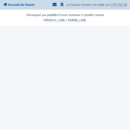
Accueil du forum
Le fuseau horaire est réglé sur
UTC+02:00
Développé par
phpBB
® Forum Software © phpBB Limited
PRIVACY_LINK
|
TERMS_LINK