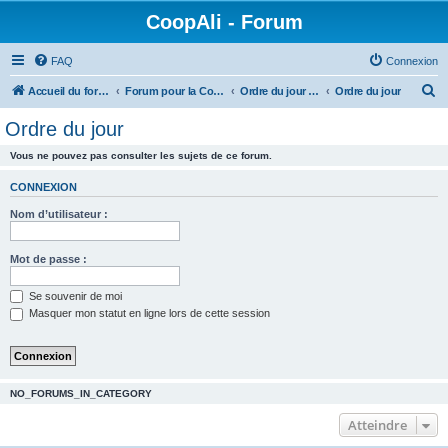
CoopAli - Forum
FAQ
Connexion
R
Accueil du forum
Forum pour la Coopérative alimentaire
Ordre du jour et Compte-rendus de réunion
Ordre du jour
e
Ordre du jour
c
Vous ne pouvez pas consulter les sujets de ce forum.
h
e
CONNEXION
r
Nom d’utilisateur :
c
h
Mot de passe :
e
Se souvenir de moi
r
Masquer mon statut en ligne lors de cette session
NO_FORUMS_IN_CATEGORY
Atteindre