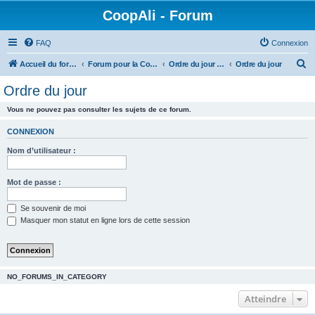
CoopAli - Forum
FAQ
Connexion
R
Accueil du forum
Forum pour la Coopérative alimentaire
Ordre du jour et Compte-rendus de réunion
Ordre du jour
e
Ordre du jour
c
Vous ne pouvez pas consulter les sujets de ce forum.
h
e
CONNEXION
r
Nom d’utilisateur :
c
h
Mot de passe :
e
Se souvenir de moi
r
Masquer mon statut en ligne lors de cette session
NO_FORUMS_IN_CATEGORY
Atteindre