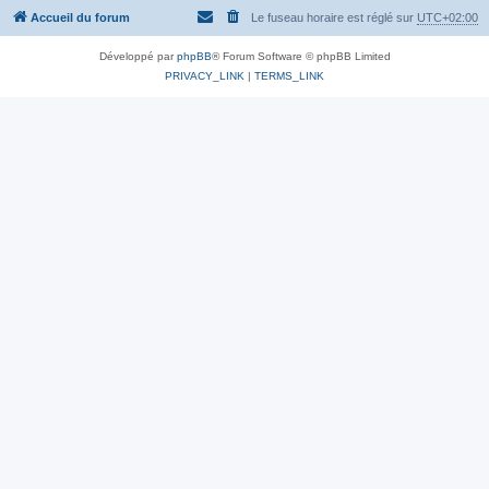
Accueil du forum
Le fuseau horaire est réglé sur
UTC+02:00
Développé par
phpBB
® Forum Software © phpBB Limited
PRIVACY_LINK
|
TERMS_LINK