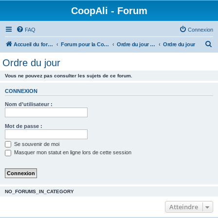
CoopAli - Forum
FAQ
Connexion
R
Accueil du forum
Forum pour la Coopérative alimentaire
Ordre du jour et Compte-rendus de réunion
Ordre du jour
e
Ordre du jour
c
Vous ne pouvez pas consulter les sujets de ce forum.
h
e
CONNEXION
r
Nom d’utilisateur :
c
h
Mot de passe :
e
Se souvenir de moi
r
Masquer mon statut en ligne lors de cette session
NO_FORUMS_IN_CATEGORY
Atteindre