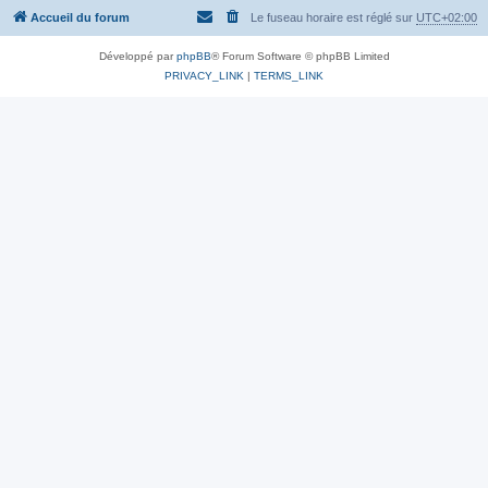
Accueil du forum
Le fuseau horaire est réglé sur
UTC+02:00
Développé par
phpBB
® Forum Software © phpBB Limited
PRIVACY_LINK
|
TERMS_LINK