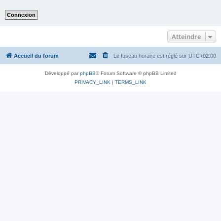
Atteindre
Accueil du forum
Le fuseau horaire est réglé sur
UTC+02:00
Développé par
phpBB
® Forum Software © phpBB Limited
PRIVACY_LINK
|
TERMS_LINK