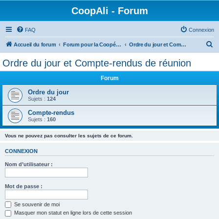
CoopAli - Forum
FAQ
Connexion
R
Accueil du forum
Forum pour la Coopérative alimentaire
Ordre du jour et Compte-rendus de réunion
e
Ordre du jour et Compte-rendus de réunion
c
Forum
h
e
Ordre du jour
Sujets :
124
r
Compte-rendus
c
Sujets :
160
h
Vous ne pouvez pas consulter les sujets de ce forum.
e
r
CONNEXION
Nom d’utilisateur :
Mot de passe :
Se souvenir de moi
Masquer mon statut en ligne lors de cette session