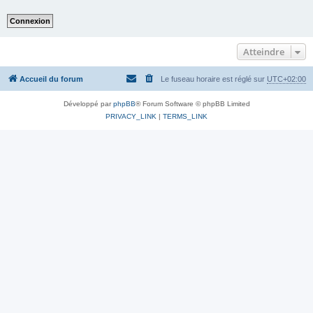
Atteindre
Accueil du forum
Le fuseau horaire est réglé sur
UTC+02:00
Développé par
phpBB
® Forum Software © phpBB Limited
PRIVACY_LINK
|
TERMS_LINK