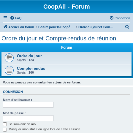
CoopAli - Forum
FAQ
Connexion
R
Accueil du forum
Forum pour la Coopérative alimentaire
Ordre du jour et Compte-rendus de réunion
e
Ordre du jour et Compte-rendus de réunion
c
Forum
h
e
Ordre du jour
Sujets :
124
r
Compte-rendus
c
Sujets :
160
h
Vous ne pouvez pas consulter les sujets de ce forum.
e
r
CONNEXION
Nom d’utilisateur :
Mot de passe :
Se souvenir de moi
Masquer mon statut en ligne lors de cette session