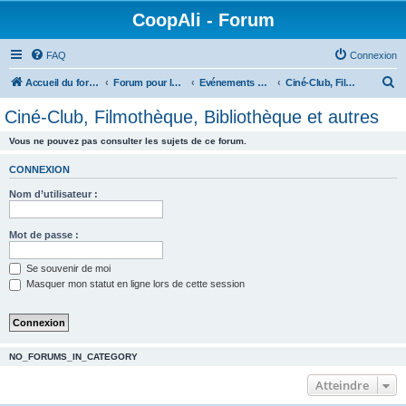
CoopAli - Forum
FAQ
Connexion
R
Accueil du forum
Forum pour la Coopérative alimentaire
Evénements de CoopAli
Ciné-Club, Filmothèque, Bibliothèque et autres
e
Ciné-Club, Filmothèque, Bibliothèque et autres
c
Vous ne pouvez pas consulter les sujets de ce forum.
h
e
CONNEXION
r
Nom d’utilisateur :
c
h
Mot de passe :
e
Se souvenir de moi
r
Masquer mon statut en ligne lors de cette session
NO_FORUMS_IN_CATEGORY
Atteindre