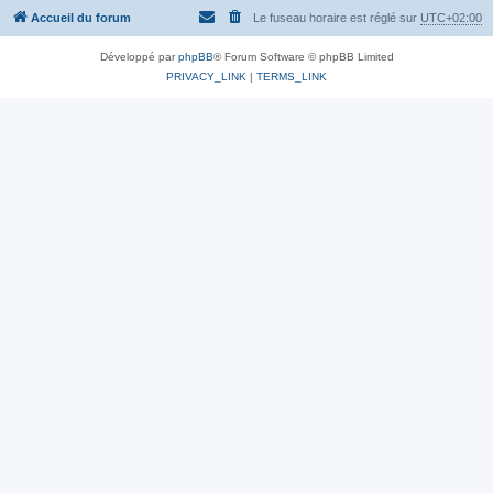
Accueil du forum
Le fuseau horaire est réglé sur
UTC+02:00
Développé par
phpBB
® Forum Software © phpBB Limited
PRIVACY_LINK
|
TERMS_LINK