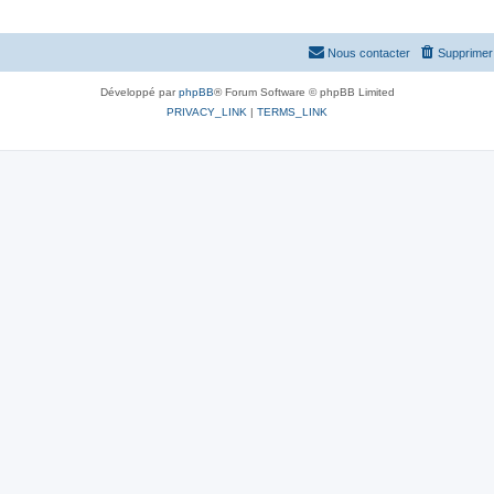
Nous contacter
Supprimer 
Développé par
phpBB
® Forum Software © phpBB Limited
PRIVACY_LINK
|
TERMS_LINK