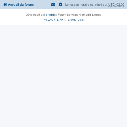
Accueil du forum
Le fuseau horaire est réglé sur
UTC+02:00
Développé par
phpBB
® Forum Software © phpBB Limited
PRIVACY_LINK
|
TERMS_LINK