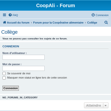
CoopAli - Forum
FAQ
Connexion
R
Accueil du forum
Forum pour la Coopérative alimentaire
Collège
e
Collège
c
Vous ne pouvez pas consulter les sujets de ce forum.
h
e
CONNEXION
r
Nom d’utilisateur :
c
h
Mot de passe :
e
Se souvenir de moi
r
Masquer mon statut en ligne lors de cette session
NO_FORUMS_IN_CATEGORY
Atteindre