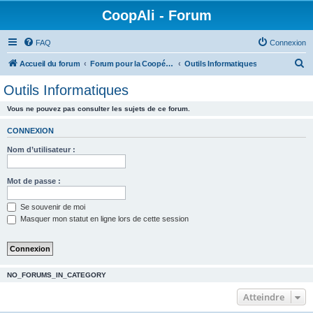
CoopAli - Forum
FAQ
Connexion
R
Accueil du forum
Forum pour la Coopérative alimentaire
Outils Informatiques
e
Outils Informatiques
c
Vous ne pouvez pas consulter les sujets de ce forum.
h
e
CONNEXION
r
Nom d’utilisateur :
c
h
Mot de passe :
e
Se souvenir de moi
r
Masquer mon statut en ligne lors de cette session
NO_FORUMS_IN_CATEGORY
Atteindre