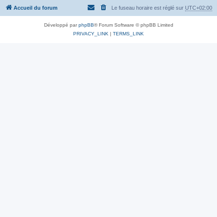
Accueil du forum
Le fuseau horaire est réglé sur
UTC+02:00
Développé par
phpBB
® Forum Software © phpBB Limited
PRIVACY_LINK
|
TERMS_LINK