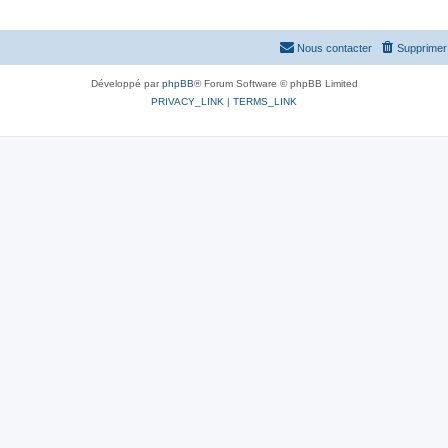
Nous contacter
Supprimer 
Développé par
phpBB
® Forum Software © phpBB Limited
PRIVACY_LINK
|
TERMS_LINK