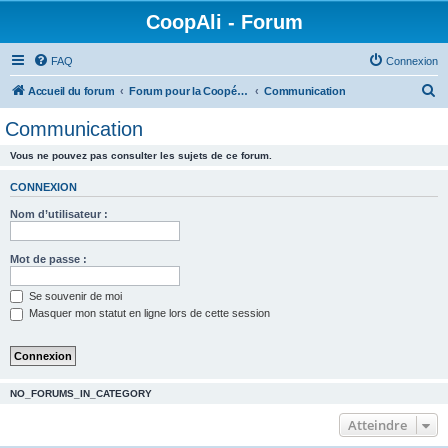
CoopAli - Forum
FAQ
Connexion
R
Accueil du forum
Forum pour la Coopérative alimentaire
Communication
e
Communication
c
Vous ne pouvez pas consulter les sujets de ce forum.
h
e
CONNEXION
r
Nom d’utilisateur :
c
h
Mot de passe :
e
Se souvenir de moi
r
Masquer mon statut en ligne lors de cette session
NO_FORUMS_IN_CATEGORY
Atteindre