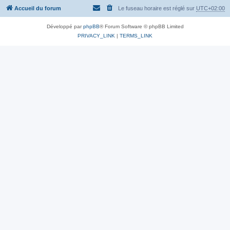
Accueil du forum
Le fuseau horaire est réglé sur
UTC+02:00
Développé par
phpBB
® Forum Software © phpBB Limited
PRIVACY_LINK
|
TERMS_LINK