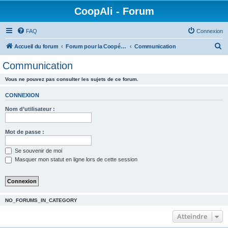
CoopAli - Forum
FAQ
Connexion
R
Accueil du forum
Forum pour la Coopérative alimentaire
Communication
e
Communication
c
Vous ne pouvez pas consulter les sujets de ce forum.
h
e
CONNEXION
r
Nom d’utilisateur :
c
h
Mot de passe :
e
Se souvenir de moi
r
Masquer mon statut en ligne lors de cette session
NO_FORUMS_IN_CATEGORY
Atteindre