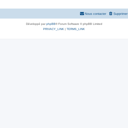
Nous contacter
Supprimer 
Développé par
phpBB
® Forum Software © phpBB Limited
PRIVACY_LINK
|
TERMS_LINK