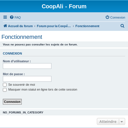
CoopAli - Forum
FAQ
Connexion
R
Accueil du forum
Forum pour la Coopérative alimentaire
Fonctionnement
e
Fonctionnement
c
Vous ne pouvez pas consulter les sujets de ce forum.
h
e
CONNEXION
r
Nom d’utilisateur :
c
h
Mot de passe :
e
Se souvenir de moi
r
Masquer mon statut en ligne lors de cette session
NO_FORUMS_IN_CATEGORY
Atteindre