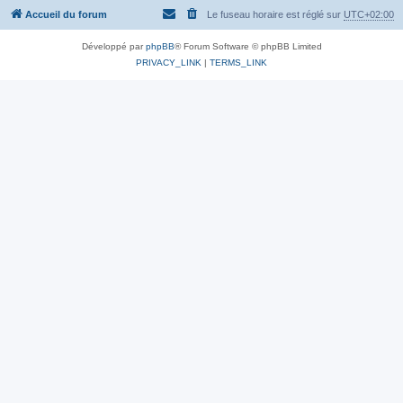
Accueil du forum
Le fuseau horaire est réglé sur
UTC+02:00
Développé par
phpBB
® Forum Software © phpBB Limited
PRIVACY_LINK
|
TERMS_LINK