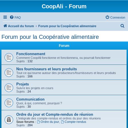
CoopAli - Forum
FAQ
Connexion
R
Accueil du forum
Forum pour la Coopérative alimentaire
e
Forum pour la Coopérative alimentaire
c
Forum
h
e
Fonctionnement
Comment CoopAli fonctionne et fonctionnera, ou pourrait fonctionner
r
Sujets :
132
c
Nos fournisseurs et leurs produits
Tout ce qui tourne autour des producteurs/fournisseurs et leurs produits
h
Sujets :
166
e
Projets
r
Suivre les projets en cours
Sujets :
24
Communication
Quoi, à qui, comment, pourquoi ?
Sujets :
30
Ordre du jour et Compte-rendus de réunion
L'intégrale des compte-rendus et ordres du jour des réunions
Sous-forums :
Ordre du jour
,
Compte-rendus
Sujets :
284