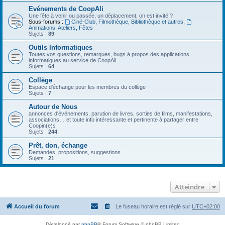
Evénements de CoopAli
Une fête à venir ou passée, un déplacement, on est invité ?
Sous-forums :
Ciné-Club, Filmothèque, Bibliothèque et autres
,
Animations, Ateliers, Fêtes
Sujets :
89
Outils Informatiques
Toutes vos questions, remarques, bugs à propos des applications
informatiques au service de CoopAli
Sujets :
64
Collège
Espace d'échange pour les membres du collège
Sujets :
7
Autour de Nous
annonces d'événements, parution de livres, sorties de films, manifestations,
associations… et toute info intéressante et pertinente à partager entre
Coopin(e)s
Sujets :
244
Prêt, don, échange
Demandes, propositions, suggestions
Sujets :
21
Atteindre
Accueil du forum
Le fuseau horaire est réglé sur
UTC+02:00
Développé par
phpBB
® Forum Software © phpBB Limited