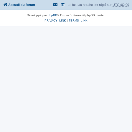
Accueil du forum
Le fuseau horaire est réglé sur
UTC+02:00
Développé par
phpBB
® Forum Software © phpBB Limited
PRIVACY_LINK
|
TERMS_LINK