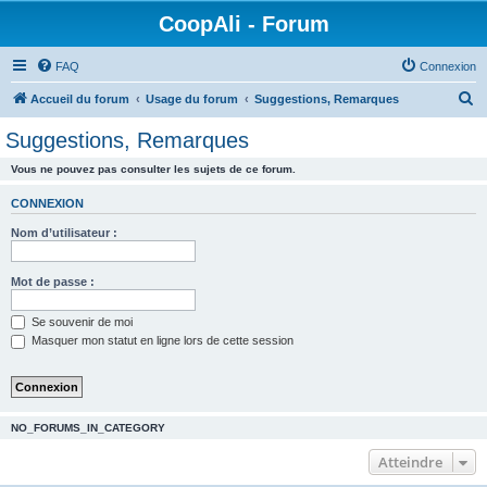
CoopAli - Forum
FAQ
Connexion
R
Accueil du forum
Usage du forum
Suggestions, Remarques
e
Suggestions, Remarques
c
Vous ne pouvez pas consulter les sujets de ce forum.
h
e
CONNEXION
r
Nom d’utilisateur :
c
h
Mot de passe :
e
Se souvenir de moi
r
Masquer mon statut en ligne lors de cette session
NO_FORUMS_IN_CATEGORY
Atteindre