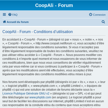
CoopAli - Forum
FAQ
Connexion
R
Accueil du forum
e
CoopAli - Forum - Conditions d’utilisation
c
h
En accédant à « CoopAli - Forum » (désigné ici par « nous », « notre », « nos
», « CoopAli - Forum », « http://www.coopali.net/forum »), vous acceptez d’être
e
légalement responsable des conditions suivantes. Si vous n’acceptez pas
r
d’être légalement responsable de toutes les conditions suivantes, veuillez ne
pas utiliser et/ou accéder à « CoopAli - Forum ». Nous pouvons modifier ces
c
conditions à n’importe quel moment et nous essaierons de vous informer de
h
ces modifications, bien que nous vous conseillons de vérifier régulièrement
cela par vous-même car si vous continuez à participer à « CoopAli - Forum »
e
après que les modifications aient été effectuées, vous acceptez d’être
r
légalement responsable des conditions modifiées et/ou mises à jour.
Nos forums sont développés par phpBB (désignés ici par « ils », « eux », « leur
», « logiciel phpBB », « www.phpbb.com », « phpBB Limited », « équipes de
phpBB ») qui est une solution de création de forums déclarée sous la «
Licence Publique Générale GNU v2
» (désignée ici par « GPL ») et qui peut
être téléchargée sur
www.phpbb.com
(en anglais). Le logiciel phpBB a pour
seul but de faciliter les discussions sur internet, phpBB Limited n’est en aucun
cas responsable de la conduite et/ou du contenu que nous acceptons et/ou