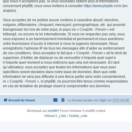
que nous n’acceptons pas. Si vous souhaitez obtenir plus d’informations
concernant phpBB, nous vous invitons à consulter
https://www.phpbb.com/
(en
anglais).
Vous acceptez de ne publier aucun contenu à caractère abusif, obscène,
vulgaire, diffamatoire, choquant, menaçant, pornographique, etc. qui pourrait
transgresser les lois de votre pays, le pays où « CoopAli - Forum » est
hébergé, ou encore la loi internationale. Si vous ne respectez pas cela, vous
vous exposez à un bannissement immédiat et permanent et nous avertirons
votre fournisseur d’accès à internet si nous le jugeons nécessaire. Nous
enregistrons l’adresse IP de tous les messages afin d’aider au renforcement
de ces conditions. Vous acceptez le fait que « CoopAli - Forum » ait le droit de
supprimer, d’éditer, de déplacer ou de verrouiller n’importe quel sujet à
n’importe quel moment si nous estimons que cela est nécessaire. En tant
qu’utilisateur, vous acceptez que toutes les informations que vous avez
spécifiées soient stockées dans notre base de données. Bien que cette
information ne sera pas diffusée à une tierce partie sans votre consentement,
ni « CoopAli - Forum », ni phpBB, ne pourront être tenus comme responsables
en cas de tentative de piratage visant à compromettre vos données.
Accueil du forum
Le fuseau horaire est réglé sur
UTC+02:00
Développé par
phpBB
® Forum Software © phpBB Limited
PRIVACY_LINK
|
TERMS_LINK