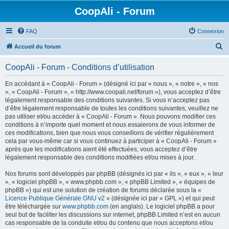
CoopAli - Forum
FAQ
Connexion
R
Accueil du forum
e
CoopAli - Forum - Conditions d’utilisation
c
h
En accédant à « CoopAli - Forum » (désigné ici par « nous », « notre », « nos
», « CoopAli - Forum », « http://www.coopali.net/forum »), vous acceptez d’être
e
légalement responsable des conditions suivantes. Si vous n’acceptez pas
r
d’être légalement responsable de toutes les conditions suivantes, veuillez ne
pas utiliser et/ou accéder à « CoopAli - Forum ». Nous pouvons modifier ces
c
conditions à n’importe quel moment et nous essaierons de vous informer de
h
ces modifications, bien que nous vous conseillons de vérifier régulièrement
cela par vous-même car si vous continuez à participer à « CoopAli - Forum »
e
après que les modifications aient été effectuées, vous acceptez d’être
r
légalement responsable des conditions modifiées et/ou mises à jour.
Nos forums sont développés par phpBB (désignés ici par « ils », « eux », « leur
», « logiciel phpBB », « www.phpbb.com », « phpBB Limited », « équipes de
phpBB ») qui est une solution de création de forums déclarée sous la «
Licence Publique Générale GNU v2
» (désignée ici par « GPL ») et qui peut
être téléchargée sur
www.phpbb.com
(en anglais). Le logiciel phpBB a pour
seul but de faciliter les discussions sur internet, phpBB Limited n’est en aucun
cas responsable de la conduite et/ou du contenu que nous acceptons et/ou