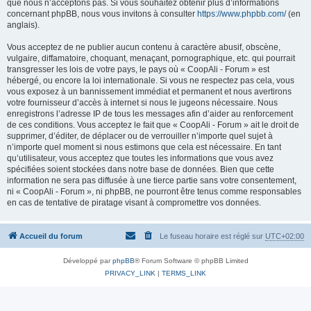
que nous n’acceptons pas. Si vous souhaitez obtenir plus d’informations
concernant phpBB, nous vous invitons à consulter
https://www.phpbb.com/
(en
anglais).
Vous acceptez de ne publier aucun contenu à caractère abusif, obscène,
vulgaire, diffamatoire, choquant, menaçant, pornographique, etc. qui pourrait
transgresser les lois de votre pays, le pays où « CoopAli - Forum » est
hébergé, ou encore la loi internationale. Si vous ne respectez pas cela, vous
vous exposez à un bannissement immédiat et permanent et nous avertirons
votre fournisseur d’accès à internet si nous le jugeons nécessaire. Nous
enregistrons l’adresse IP de tous les messages afin d’aider au renforcement
de ces conditions. Vous acceptez le fait que « CoopAli - Forum » ait le droit de
supprimer, d’éditer, de déplacer ou de verrouiller n’importe quel sujet à
n’importe quel moment si nous estimons que cela est nécessaire. En tant
qu’utilisateur, vous acceptez que toutes les informations que vous avez
spécifiées soient stockées dans notre base de données. Bien que cette
information ne sera pas diffusée à une tierce partie sans votre consentement,
ni « CoopAli - Forum », ni phpBB, ne pourront être tenus comme responsables
en cas de tentative de piratage visant à compromettre vos données.
Accueil du forum
Le fuseau horaire est réglé sur
UTC+02:00
Développé par
phpBB
® Forum Software © phpBB Limited
PRIVACY_LINK
|
TERMS_LINK