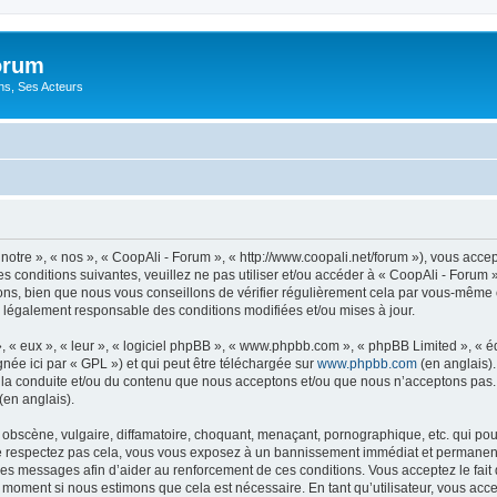
orum
ons, Ses Acteurs
notre », « nos », « CoopAli - Forum », « http://www.coopali.net/forum »), vous acc
s conditions suivantes, veuillez ne pas utiliser et/ou accéder à « CoopAli - Forum
ns, bien que nous vous conseillons de vérifier régulièrement cela par vous-même c
e légalement responsable des conditions modifiées et/ou mises à jour.
, « eux », « leur », « logiciel phpBB », « www.phpbb.com », « phpBB Limited », « 
née ici par « GPL ») et qui peut être téléchargée sur
www.phpbb.com
(en anglais).
 la conduite et/ou du contenu que nous acceptons et/ou que nous n’acceptons pas. 
(en anglais).
bscène, vulgaire, diffamatoire, choquant, menaçant, pornographique, etc. qui pourr
ne respectez pas cela, vous vous exposez à un bannissement immédiat et permanent e
es messages afin d’aider au renforcement de ces conditions. Vous acceptez le fait qu
l moment si nous estimons que cela est nécessaire. En tant qu’utilisateur, vous acc