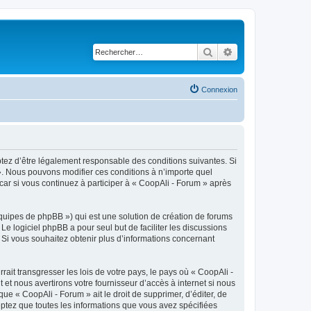
Rechercher
Recherche avancé
Connexion
eptez d’être légalement responsable des conditions suivantes. Si
 ». Nous pouvons modifier ces conditions à n’importe quel
ar si vous continuez à participer à « CoopAli - Forum » après
équipes de phpBB ») qui est une solution de création de forums
 Le logiciel phpBB a pour seul but de faciliter les discussions
Si vous souhaitez obtenir plus d’informations concernant
ait transgresser les lois de votre pays, le pays où « CoopAli -
t nous avertirons votre fournisseur d’accès à internet si nous
e « CoopAli - Forum » ait le droit de supprimer, d’éditer, de
eptez que toutes les informations que vous avez spécifiées