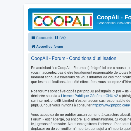
CoopAli - F
L'Association, Ses Acti
Raccourcis
FAQ
Accueil du forum
CoopAli - Forum - Conditions d’utilisation
En accédant à « CoopAli - Forum » (désigné ici par « nous », « 
vous n’acceptez pas d’être légalement responsable de toutes le
moment et nous essaierons de vous informer de ces modificatio
que les modifications aient été effectuées, vous acceptez d’êtr
Nos forums sont développés par phpBB (désignés ici par « ils »
déclarée sous la «
Licence Publique Générale GNU v2
» (désig
sur internet, phpBB Limited n’est en aucun cas responsable de
phpBB, nous vous invitons à consulter
https://www.phpbb.com/
Vous acceptez de ne publier aucun contenu à caractère abusif, o
Forum » est hébergé, ou encore la loi internationale. Si vous 
le jugeons nécessaire. Nous enregistrons l’adresse IP de tous l
déplacer ou de verrouiller n’importe quel sujet à n’importe que