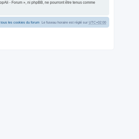
oopAli - Forum », ni phpBB, ne pourront être tenus comme
tous les cookies du forum
Le fuseau horaire est réglé sur
UTC+02:00