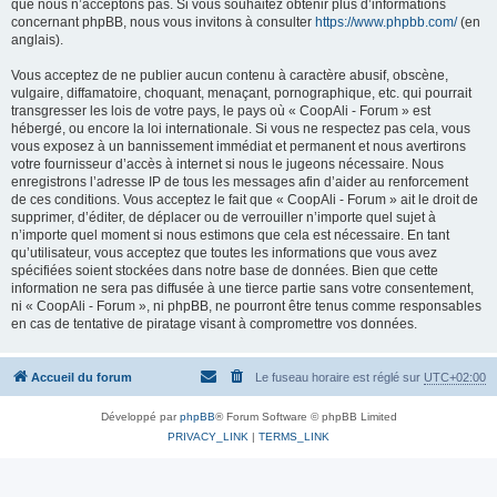
que nous n’acceptons pas. Si vous souhaitez obtenir plus d’informations
concernant phpBB, nous vous invitons à consulter
https://www.phpbb.com/
(en
anglais).
Vous acceptez de ne publier aucun contenu à caractère abusif, obscène,
vulgaire, diffamatoire, choquant, menaçant, pornographique, etc. qui pourrait
transgresser les lois de votre pays, le pays où « CoopAli - Forum » est
hébergé, ou encore la loi internationale. Si vous ne respectez pas cela, vous
vous exposez à un bannissement immédiat et permanent et nous avertirons
votre fournisseur d’accès à internet si nous le jugeons nécessaire. Nous
enregistrons l’adresse IP de tous les messages afin d’aider au renforcement
de ces conditions. Vous acceptez le fait que « CoopAli - Forum » ait le droit de
supprimer, d’éditer, de déplacer ou de verrouiller n’importe quel sujet à
n’importe quel moment si nous estimons que cela est nécessaire. En tant
qu’utilisateur, vous acceptez que toutes les informations que vous avez
spécifiées soient stockées dans notre base de données. Bien que cette
information ne sera pas diffusée à une tierce partie sans votre consentement,
ni « CoopAli - Forum », ni phpBB, ne pourront être tenus comme responsables
en cas de tentative de piratage visant à compromettre vos données.
Accueil du forum
Le fuseau horaire est réglé sur
UTC+02:00
Développé par
phpBB
® Forum Software © phpBB Limited
PRIVACY_LINK
|
TERMS_LINK