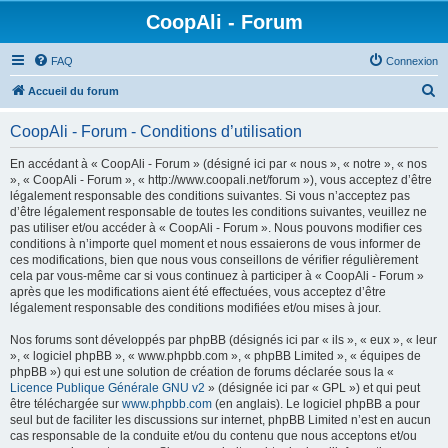
CoopAli - Forum
FAQ
Connexion
R
Accueil du forum
e
CoopAli - Forum - Conditions d’utilisation
c
h
En accédant à « CoopAli - Forum » (désigné ici par « nous », « notre », « nos
», « CoopAli - Forum », « http://www.coopali.net/forum »), vous acceptez d’être
e
légalement responsable des conditions suivantes. Si vous n’acceptez pas
r
d’être légalement responsable de toutes les conditions suivantes, veuillez ne
pas utiliser et/ou accéder à « CoopAli - Forum ». Nous pouvons modifier ces
c
conditions à n’importe quel moment et nous essaierons de vous informer de
h
ces modifications, bien que nous vous conseillons de vérifier régulièrement
cela par vous-même car si vous continuez à participer à « CoopAli - Forum »
e
après que les modifications aient été effectuées, vous acceptez d’être
r
légalement responsable des conditions modifiées et/ou mises à jour.
Nos forums sont développés par phpBB (désignés ici par « ils », « eux », « leur
», « logiciel phpBB », « www.phpbb.com », « phpBB Limited », « équipes de
phpBB ») qui est une solution de création de forums déclarée sous la «
Licence Publique Générale GNU v2
» (désignée ici par « GPL ») et qui peut
être téléchargée sur
www.phpbb.com
(en anglais). Le logiciel phpBB a pour
seul but de faciliter les discussions sur internet, phpBB Limited n’est en aucun
cas responsable de la conduite et/ou du contenu que nous acceptons et/ou