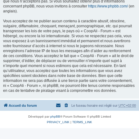
que nous n’acceptons pas. Si vous souhaitez obtenir plus d’informations
concernant phpBB, nous vous invitons à consulter
https://www.phpbb.com/
(en
anglais).
Vous acceptez de ne publier aucun contenu à caractère abusif, obscène,
vulgaire, diffamatoire, choquant, menaçant, pornographique, etc. qui pourrait
transgresser les lois de votre pays, le pays où « CoopAli - Forum » est
hébergé, ou encore la loi internationale. Si vous ne respectez pas cela, vous
vous exposez à un bannissement immédiat et permanent et nous avertirons
votre fournisseur d’accès à internet si nous le jugeons nécessaire. Nous
enregistrons l’adresse IP de tous les messages afin d’aider au renforcement
de ces conditions. Vous acceptez le fait que « CoopAli - Forum » ait le droit de
supprimer, d’éditer, de déplacer ou de verrouiller n’importe quel sujet à
n’importe quel moment si nous estimons que cela est nécessaire. En tant
qu’utilisateur, vous acceptez que toutes les informations que vous avez
spécifiées soient stockées dans notre base de données. Bien que cette
information ne sera pas diffusée à une tierce partie sans votre consentement,
ni « CoopAli - Forum », ni phpBB, ne pourront être tenus comme responsables
en cas de tentative de piratage visant à compromettre vos données.
Accueil du forum
Le fuseau horaire est réglé sur
UTC+02:00
Développé par
phpBB
® Forum Software © phpBB Limited
PRIVACY_LINK
|
TERMS_LINK