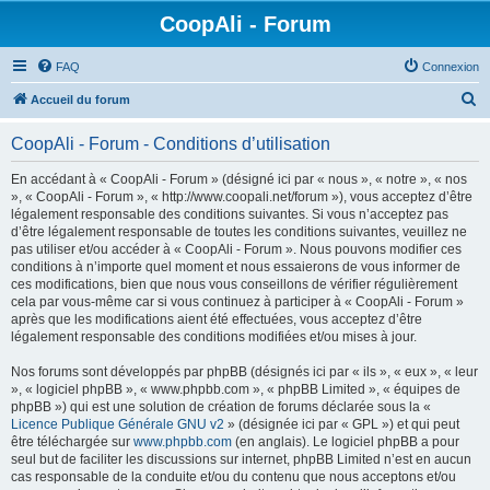
CoopAli - Forum
FAQ
Connexion
R
Accueil du forum
e
CoopAli - Forum - Conditions d’utilisation
c
h
En accédant à « CoopAli - Forum » (désigné ici par « nous », « notre », « nos
», « CoopAli - Forum », « http://www.coopali.net/forum »), vous acceptez d’être
e
légalement responsable des conditions suivantes. Si vous n’acceptez pas
r
d’être légalement responsable de toutes les conditions suivantes, veuillez ne
pas utiliser et/ou accéder à « CoopAli - Forum ». Nous pouvons modifier ces
c
conditions à n’importe quel moment et nous essaierons de vous informer de
h
ces modifications, bien que nous vous conseillons de vérifier régulièrement
cela par vous-même car si vous continuez à participer à « CoopAli - Forum »
e
après que les modifications aient été effectuées, vous acceptez d’être
r
légalement responsable des conditions modifiées et/ou mises à jour.
Nos forums sont développés par phpBB (désignés ici par « ils », « eux », « leur
», « logiciel phpBB », « www.phpbb.com », « phpBB Limited », « équipes de
phpBB ») qui est une solution de création de forums déclarée sous la «
Licence Publique Générale GNU v2
» (désignée ici par « GPL ») et qui peut
être téléchargée sur
www.phpbb.com
(en anglais). Le logiciel phpBB a pour
seul but de faciliter les discussions sur internet, phpBB Limited n’est en aucun
cas responsable de la conduite et/ou du contenu que nous acceptons et/ou