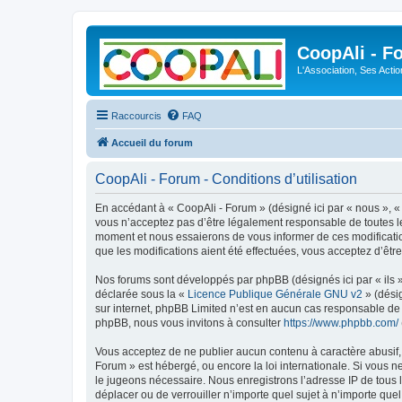
CoopAli - F
L'Association, Ses Acti
Raccourcis
FAQ
Accueil du forum
CoopAli - Forum - Conditions d’utilisation
En accédant à « CoopAli - Forum » (désigné ici par « nous », « 
vous n’acceptez pas d’être légalement responsable de toutes le
moment et nous essaierons de vous informer de ces modificatio
que les modifications aient été effectuées, vous acceptez d’êtr
Nos forums sont développés par phpBB (désignés ici par « ils »
déclarée sous la «
Licence Publique Générale GNU v2
» (désig
sur internet, phpBB Limited n’est en aucun cas responsable de
phpBB, nous vous invitons à consulter
https://www.phpbb.com/
Vous acceptez de ne publier aucun contenu à caractère abusif, o
Forum » est hébergé, ou encore la loi internationale. Si vous 
le jugeons nécessaire. Nous enregistrons l’adresse IP de tous l
déplacer ou de verrouiller n’importe quel sujet à n’importe que