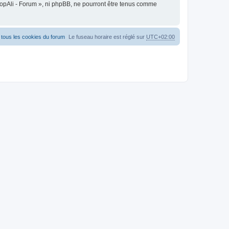
oopAli - Forum », ni phpBB, ne pourront être tenus comme
tous les cookies du forum
Le fuseau horaire est réglé sur
UTC+02:00