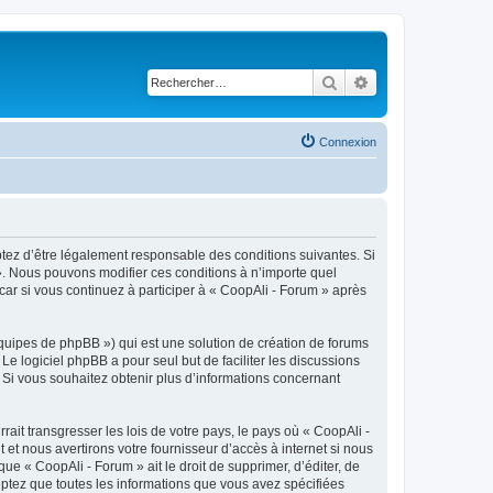
Rechercher
Recherche avancé
Connexion
eptez d’être légalement responsable des conditions suivantes. Si
 ». Nous pouvons modifier ces conditions à n’importe quel
ar si vous continuez à participer à « CoopAli - Forum » après
équipes de phpBB ») qui est une solution de création de forums
 Le logiciel phpBB a pour seul but de faciliter les discussions
Si vous souhaitez obtenir plus d’informations concernant
ait transgresser les lois de votre pays, le pays où « CoopAli -
t nous avertirons votre fournisseur d’accès à internet si nous
e « CoopAli - Forum » ait le droit de supprimer, d’éditer, de
eptez que toutes les informations que vous avez spécifiées