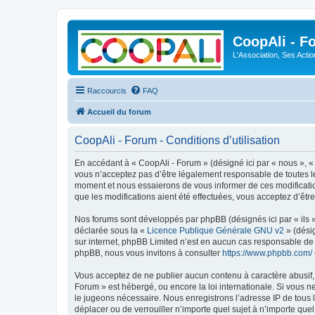
CoopAli - F
L'Association, Ses Acti
Raccourcis
FAQ
Accueil du forum
CoopAli - Forum - Conditions d’utilisation
En accédant à « CoopAli - Forum » (désigné ici par « nous », « 
vous n’acceptez pas d’être légalement responsable de toutes le
moment et nous essaierons de vous informer de ces modificatio
que les modifications aient été effectuées, vous acceptez d’êtr
Nos forums sont développés par phpBB (désignés ici par « ils »
déclarée sous la «
Licence Publique Générale GNU v2
» (désig
sur internet, phpBB Limited n’est en aucun cas responsable de
phpBB, nous vous invitons à consulter
https://www.phpbb.com/
Vous acceptez de ne publier aucun contenu à caractère abusif, o
Forum » est hébergé, ou encore la loi internationale. Si vous 
le jugeons nécessaire. Nous enregistrons l’adresse IP de tous l
déplacer ou de verrouiller n’importe quel sujet à n’importe que