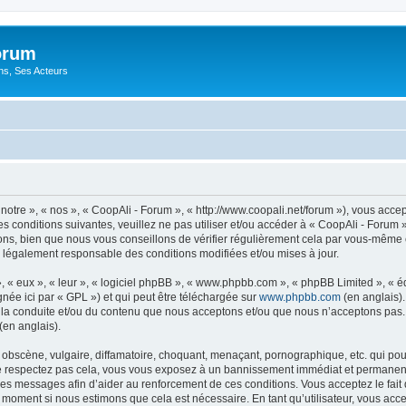
orum
ons, Ses Acteurs
notre », « nos », « CoopAli - Forum », « http://www.coopali.net/forum »), vous acc
s conditions suivantes, veuillez ne pas utiliser et/ou accéder à « CoopAli - Forum
ns, bien que nous vous conseillons de vérifier régulièrement cela par vous-même c
e légalement responsable des conditions modifiées et/ou mises à jour.
, « eux », « leur », « logiciel phpBB », « www.phpbb.com », « phpBB Limited », « 
née ici par « GPL ») et qui peut être téléchargée sur
www.phpbb.com
(en anglais).
 la conduite et/ou du contenu que nous acceptons et/ou que nous n’acceptons pas. 
(en anglais).
bscène, vulgaire, diffamatoire, choquant, menaçant, pornographique, etc. qui pourr
ne respectez pas cela, vous vous exposez à un bannissement immédiat et permanent e
es messages afin d’aider au renforcement de ces conditions. Vous acceptez le fait qu
l moment si nous estimons que cela est nécessaire. En tant qu’utilisateur, vous acc