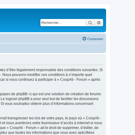
Rechercher
Recherche avancé
Connexion
eptez d’être légalement responsable des conditions suivantes. Si
 ». Nous pouvons modifier ces conditions à n’importe quel
ar si vous continuez à participer à « CoopAli - Forum » après
équipes de phpBB ») qui est une solution de création de forums
 Le logiciel phpBB a pour seul but de faciliter les discussions
Si vous souhaitez obtenir plus d’informations concernant
ait transgresser les lois de votre pays, le pays où « CoopAli -
t nous avertirons votre fournisseur d’accès à internet si nous
e « CoopAli - Forum » ait le droit de supprimer, d’éditer, de
eptez que toutes les informations que vous avez spécifiées