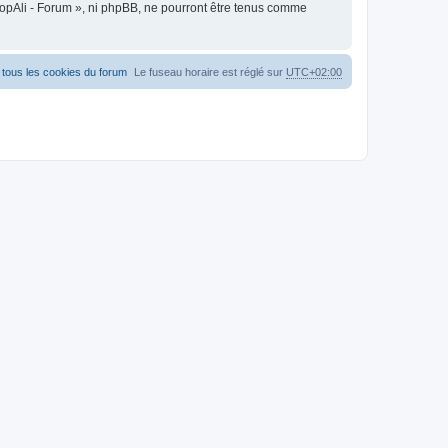
oopAli - Forum », ni phpBB, ne pourront être tenus comme
tous les cookies du forum
Le fuseau horaire est réglé sur
UTC+02:00