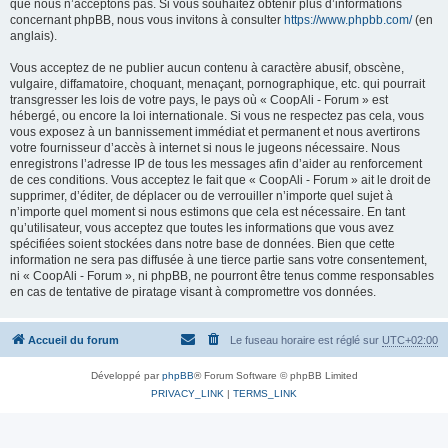
que nous n’acceptons pas. Si vous souhaitez obtenir plus d’informations
concernant phpBB, nous vous invitons à consulter
https://www.phpbb.com/
(en
anglais).
Vous acceptez de ne publier aucun contenu à caractère abusif, obscène,
vulgaire, diffamatoire, choquant, menaçant, pornographique, etc. qui pourrait
transgresser les lois de votre pays, le pays où « CoopAli - Forum » est
hébergé, ou encore la loi internationale. Si vous ne respectez pas cela, vous
vous exposez à un bannissement immédiat et permanent et nous avertirons
votre fournisseur d’accès à internet si nous le jugeons nécessaire. Nous
enregistrons l’adresse IP de tous les messages afin d’aider au renforcement
de ces conditions. Vous acceptez le fait que « CoopAli - Forum » ait le droit de
supprimer, d’éditer, de déplacer ou de verrouiller n’importe quel sujet à
n’importe quel moment si nous estimons que cela est nécessaire. En tant
qu’utilisateur, vous acceptez que toutes les informations que vous avez
spécifiées soient stockées dans notre base de données. Bien que cette
information ne sera pas diffusée à une tierce partie sans votre consentement,
ni « CoopAli - Forum », ni phpBB, ne pourront être tenus comme responsables
en cas de tentative de piratage visant à compromettre vos données.
Accueil du forum
Le fuseau horaire est réglé sur
UTC+02:00
Développé par
phpBB
® Forum Software © phpBB Limited
PRIVACY_LINK
|
TERMS_LINK