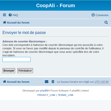
CoopAli - Forum
FAQ
Connexion
R
Accueil du forum
e
Envoyer le mot de passe
c
h
Adresse de courrier électronique :
Ceci doit correspondre à l’adresse de courrier électronique qui est associée à votre
e
compte. Si vous ne l’avez pas modifié depuis le panneau de contrôle de l’utilisateur, il
s’agit de l’adresse de courrier électronique que vous avez spécifiée lors de votre
r
inscription.
c
h
e
r
Accueil du forum
Le fuseau horaire est réglé sur
UTC+02:00
Développé par
phpBB
® Forum Software © phpBB Limited
PRIVACY_LINK
|
TERMS_LINK