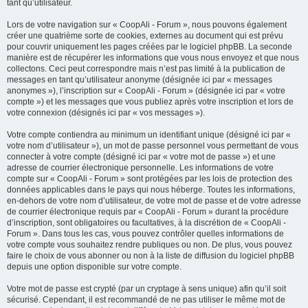
tant qu’utilisateur.
Lors de votre navigation sur « CoopAli - Forum », nous pouvons également
créer une quatrième sorte de cookies, externes au document qui est prévu
pour couvrir uniquement les pages créées par le logiciel phpBB. La seconde
manière est de récupérer les informations que vous nous envoyez et que nous
collectons. Ceci peut correspondre mais n’est pas limité à la publication de
messages en tant qu’utilisateur anonyme (désignée ici par « messages
anonymes »), l’inscription sur « CoopAli - Forum » (désignée ici par « votre
compte ») et les messages que vous publiez après votre inscription et lors de
votre connexion (désignés ici par « vos messages »).
Votre compte contiendra au minimum un identifiant unique (désigné ici par «
votre nom d’utilisateur »), un mot de passe personnel vous permettant de vous
connecter à votre compte (désigné ici par « votre mot de passe ») et une
adresse de courrier électronique personnelle. Les informations de votre
compte sur « CoopAli - Forum » sont protégées par les lois de protection des
données applicables dans le pays qui nous héberge. Toutes les informations,
en-dehors de votre nom d’utilisateur, de votre mot de passe et de votre adresse
de courrier électronique requis par « CoopAli - Forum » durant la procédure
d’inscription, sont obligatoires ou facultatives, à la discrétion de « CoopAli -
Forum ». Dans tous les cas, vous pouvez contrôler quelles informations de
votre compte vous souhaitez rendre publiques ou non. De plus, vous pouvez
faire le choix de vous abonner ou non à la liste de diffusion du logiciel phpBB
depuis une option disponible sur votre compte.
Votre mot de passe est crypté (par un cryptage à sens unique) afin qu’il soit
sécurisé. Cependant, il est recommandé de ne pas utiliser le même mot de