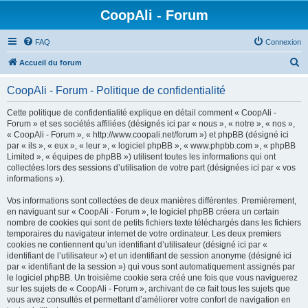
CoopAli - Forum
FAQ
Connexion
R
Accueil du forum
e
CoopAli - Forum - Politique de confidentialité
c
h
Cette politique de confidentialité explique en détail comment « CoopAli -
Forum » et ses sociétés affiliées (désignés ici par « nous », « notre », « nos »,
e
« CoopAli - Forum », « http://www.coopali.net/forum ») et phpBB (désigné ici
r
par « ils », « eux », « leur », « logiciel phpBB », « www.phpbb.com », « phpBB
Limited », « équipes de phpBB ») utilisent toutes les informations qui ont
c
collectées lors des sessions d’utilisation de votre part (désignées ici par « vos
h
informations »).
e
Vos informations sont collectées de deux manières différentes. Premièrement,
r
en naviguant sur « CoopAli - Forum », le logiciel phpBB créera un certain
nombre de cookies qui sont de petits fichiers texte téléchargés dans les fichiers
temporaires du navigateur internet de votre ordinateur. Les deux premiers
cookies ne contiennent qu’un identifiant d’utilisateur (désigné ici par «
identifiant de l’utilisateur ») et un identifiant de session anonyme (désigné ici
par « identifiant de la session ») qui vous sont automatiquement assignés par
le logiciel phpBB. Un troisième cookie sera créé une fois que vous naviguerez
sur les sujets de « CoopAli - Forum », archivant de ce fait tous les sujets que
vous avez consultés et permettant d’améliorer votre confort de navigation en