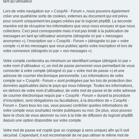
tant qu’utilisateur.
Lors de votre navigation sur « CoopAli - Forum », nous pouvons également
créer une quatrième sorte de cookies, externes au document qui est prévu
pour couvrir uniquement les pages créées par le logiciel phpBB. La seconde
manière est de récupérer les informations que vous nous envoyez et que nous
collectons. Ceci peut correspondre mais n’est pas limité à la publication de
messages en tant qu’utilisateur anonyme (désignée ici par « messages
anonymes »), l’inscription sur « CoopAli - Forum » (désignée ici par « votre
compte ») et les messages que vous publiez après votre inscription et lors de
votre connexion (désignés ici par « vos messages »).
Votre compte contiendra au minimum un identifiant unique (désigné ici par «
votre nom d’utilisateur »), un mot de passe personnel vous permettant de vous
connecter à votre compte (désigné ici par « votre mot de passe ») et une
adresse de courrier électronique personnelle. Les informations de votre
compte sur « CoopAli - Forum » sont protégées par les lois de protection des
données applicables dans le pays qui nous héberge. Toutes les informations,
en-dehors de votre nom d’utilisateur, de votre mot de passe et de votre adresse
de courrier électronique requis par « CoopAli - Forum » durant la procédure
d’inscription, sont obligatoires ou facultatives, à la discrétion de « CoopAli -
Forum ». Dans tous les cas, vous pouvez contrôler quelles informations de
votre compte vous souhaitez rendre publiques ou non. De plus, vous pouvez
faire le choix de vous abonner ou non à la liste de diffusion du logiciel phpBB
depuis une option disponible sur votre compte.
Votre mot de passe est crypté (par un cryptage à sens unique) afin qu’il soit
sécurisé. Cependant, il est recommandé de ne pas utiliser le même mot de