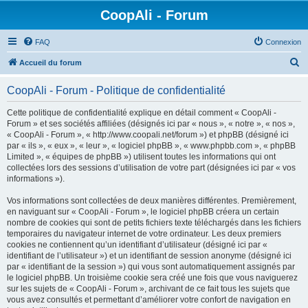
CoopAli - Forum
FAQ
Connexion
R
Accueil du forum
e
CoopAli - Forum - Politique de confidentialité
c
h
Cette politique de confidentialité explique en détail comment « CoopAli -
Forum » et ses sociétés affiliées (désignés ici par « nous », « notre », « nos »,
e
« CoopAli - Forum », « http://www.coopali.net/forum ») et phpBB (désigné ici
r
par « ils », « eux », « leur », « logiciel phpBB », « www.phpbb.com », « phpBB
Limited », « équipes de phpBB ») utilisent toutes les informations qui ont
c
collectées lors des sessions d’utilisation de votre part (désignées ici par « vos
h
informations »).
e
Vos informations sont collectées de deux manières différentes. Premièrement,
r
en naviguant sur « CoopAli - Forum », le logiciel phpBB créera un certain
nombre de cookies qui sont de petits fichiers texte téléchargés dans les fichiers
temporaires du navigateur internet de votre ordinateur. Les deux premiers
cookies ne contiennent qu’un identifiant d’utilisateur (désigné ici par «
identifiant de l’utilisateur ») et un identifiant de session anonyme (désigné ici
par « identifiant de la session ») qui vous sont automatiquement assignés par
le logiciel phpBB. Un troisième cookie sera créé une fois que vous naviguerez
sur les sujets de « CoopAli - Forum », archivant de ce fait tous les sujets que
vous avez consultés et permettant d’améliorer votre confort de navigation en