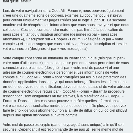
tant qu’utilisateur.
Lors de votre navigation sur « CoopAli - Forum », nous pouvons également
créer une quatrième sorte de cookies, externes au document qui est prévu
pour couvrir uniquement les pages créées par le logiciel phpBB. La seconde
manière est de récupérer les informations que vous nous envoyez et que nous
collectons. Ceci peut correspondre mais n’est pas limité à la publication de
messages en tant qu’utilisateur anonyme (désignée ici par « messages
anonymes »), l’inscription sur « CoopAli - Forum » (désignée ici par « votre
compte ») et les messages que vous publiez après votre inscription et lors de
votre connexion (désignés ici par « vos messages »).
Votre compte contiendra au minimum un identifiant unique (désigné ici par «
votre nom d’utilisateur »), un mot de passe personnel vous permettant de vous
connecter à votre compte (désigné ici par « votre mot de passe ») et une
adresse de courrier électronique personnelle. Les informations de votre
compte sur « CoopAli - Forum » sont protégées par les lois de protection des
données applicables dans le pays qui nous héberge. Toutes les informations,
en-dehors de votre nom d’utilisateur, de votre mot de passe et de votre adresse
de courrier électronique requis par « CoopAli - Forum » durant la procédure
d’inscription, sont obligatoires ou facultatives, à la discrétion de « CoopAli -
Forum ». Dans tous les cas, vous pouvez contrôler quelles informations de
votre compte vous souhaitez rendre publiques ou non. De plus, vous pouvez
faire le choix de vous abonner ou non à la liste de diffusion du logiciel phpBB
depuis une option disponible sur votre compte.
Votre mot de passe est crypté (par un cryptage à sens unique) afin qu’il soit
sécurisé. Cependant, il est recommandé de ne pas utiliser le même mot de