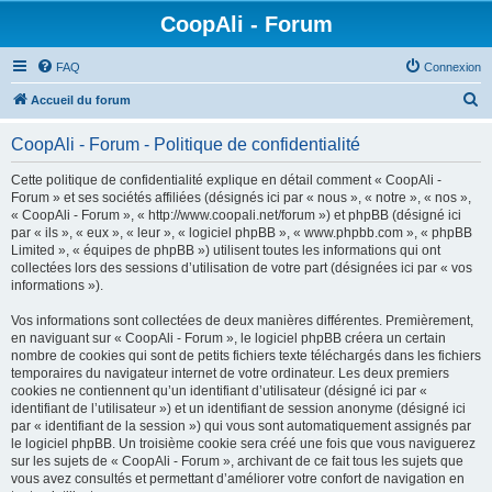
CoopAli - Forum
FAQ
Connexion
R
Accueil du forum
e
CoopAli - Forum - Politique de confidentialité
c
h
Cette politique de confidentialité explique en détail comment « CoopAli -
Forum » et ses sociétés affiliées (désignés ici par « nous », « notre », « nos »,
e
« CoopAli - Forum », « http://www.coopali.net/forum ») et phpBB (désigné ici
r
par « ils », « eux », « leur », « logiciel phpBB », « www.phpbb.com », « phpBB
Limited », « équipes de phpBB ») utilisent toutes les informations qui ont
c
collectées lors des sessions d’utilisation de votre part (désignées ici par « vos
h
informations »).
e
Vos informations sont collectées de deux manières différentes. Premièrement,
r
en naviguant sur « CoopAli - Forum », le logiciel phpBB créera un certain
nombre de cookies qui sont de petits fichiers texte téléchargés dans les fichiers
temporaires du navigateur internet de votre ordinateur. Les deux premiers
cookies ne contiennent qu’un identifiant d’utilisateur (désigné ici par «
identifiant de l’utilisateur ») et un identifiant de session anonyme (désigné ici
par « identifiant de la session ») qui vous sont automatiquement assignés par
le logiciel phpBB. Un troisième cookie sera créé une fois que vous naviguerez
sur les sujets de « CoopAli - Forum », archivant de ce fait tous les sujets que
vous avez consultés et permettant d’améliorer votre confort de navigation en