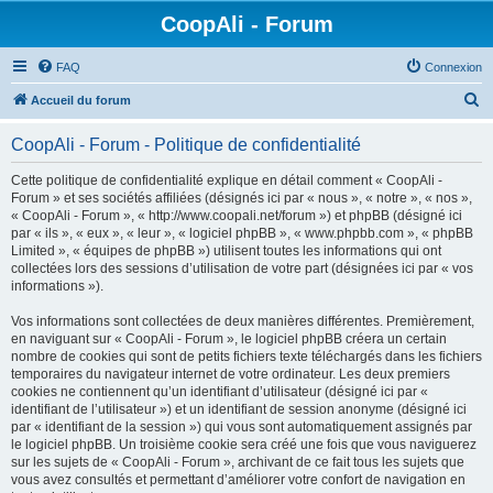
CoopAli - Forum
FAQ
Connexion
R
Accueil du forum
e
CoopAli - Forum - Politique de confidentialité
c
h
Cette politique de confidentialité explique en détail comment « CoopAli -
Forum » et ses sociétés affiliées (désignés ici par « nous », « notre », « nos »,
e
« CoopAli - Forum », « http://www.coopali.net/forum ») et phpBB (désigné ici
r
par « ils », « eux », « leur », « logiciel phpBB », « www.phpbb.com », « phpBB
Limited », « équipes de phpBB ») utilisent toutes les informations qui ont
c
collectées lors des sessions d’utilisation de votre part (désignées ici par « vos
h
informations »).
e
Vos informations sont collectées de deux manières différentes. Premièrement,
r
en naviguant sur « CoopAli - Forum », le logiciel phpBB créera un certain
nombre de cookies qui sont de petits fichiers texte téléchargés dans les fichiers
temporaires du navigateur internet de votre ordinateur. Les deux premiers
cookies ne contiennent qu’un identifiant d’utilisateur (désigné ici par «
identifiant de l’utilisateur ») et un identifiant de session anonyme (désigné ici
par « identifiant de la session ») qui vous sont automatiquement assignés par
le logiciel phpBB. Un troisième cookie sera créé une fois que vous naviguerez
sur les sujets de « CoopAli - Forum », archivant de ce fait tous les sujets que
vous avez consultés et permettant d’améliorer votre confort de navigation en