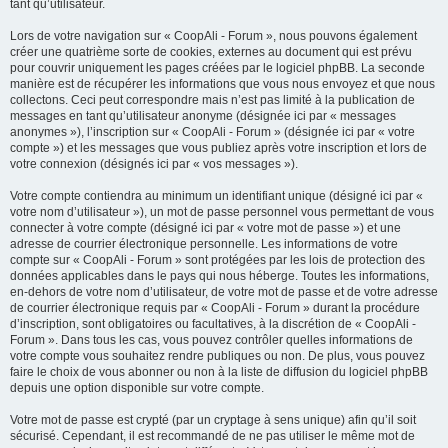
tant qu’utilisateur.
Lors de votre navigation sur « CoopAli - Forum », nous pouvons également
créer une quatrième sorte de cookies, externes au document qui est prévu
pour couvrir uniquement les pages créées par le logiciel phpBB. La seconde
manière est de récupérer les informations que vous nous envoyez et que nous
collectons. Ceci peut correspondre mais n’est pas limité à la publication de
messages en tant qu’utilisateur anonyme (désignée ici par « messages
anonymes »), l’inscription sur « CoopAli - Forum » (désignée ici par « votre
compte ») et les messages que vous publiez après votre inscription et lors de
votre connexion (désignés ici par « vos messages »).
Votre compte contiendra au minimum un identifiant unique (désigné ici par «
votre nom d’utilisateur »), un mot de passe personnel vous permettant de vous
connecter à votre compte (désigné ici par « votre mot de passe ») et une
adresse de courrier électronique personnelle. Les informations de votre
compte sur « CoopAli - Forum » sont protégées par les lois de protection des
données applicables dans le pays qui nous héberge. Toutes les informations,
en-dehors de votre nom d’utilisateur, de votre mot de passe et de votre adresse
de courrier électronique requis par « CoopAli - Forum » durant la procédure
d’inscription, sont obligatoires ou facultatives, à la discrétion de « CoopAli -
Forum ». Dans tous les cas, vous pouvez contrôler quelles informations de
votre compte vous souhaitez rendre publiques ou non. De plus, vous pouvez
faire le choix de vous abonner ou non à la liste de diffusion du logiciel phpBB
depuis une option disponible sur votre compte.
Votre mot de passe est crypté (par un cryptage à sens unique) afin qu’il soit
sécurisé. Cependant, il est recommandé de ne pas utiliser le même mot de