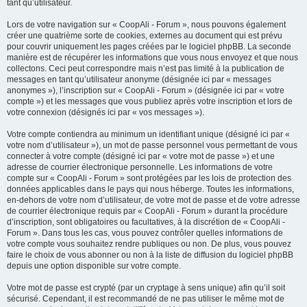
tant qu’utilisateur.
Lors de votre navigation sur « CoopAli - Forum », nous pouvons également
créer une quatrième sorte de cookies, externes au document qui est prévu
pour couvrir uniquement les pages créées par le logiciel phpBB. La seconde
manière est de récupérer les informations que vous nous envoyez et que nous
collectons. Ceci peut correspondre mais n’est pas limité à la publication de
messages en tant qu’utilisateur anonyme (désignée ici par « messages
anonymes »), l’inscription sur « CoopAli - Forum » (désignée ici par « votre
compte ») et les messages que vous publiez après votre inscription et lors de
votre connexion (désignés ici par « vos messages »).
Votre compte contiendra au minimum un identifiant unique (désigné ici par «
votre nom d’utilisateur »), un mot de passe personnel vous permettant de vous
connecter à votre compte (désigné ici par « votre mot de passe ») et une
adresse de courrier électronique personnelle. Les informations de votre
compte sur « CoopAli - Forum » sont protégées par les lois de protection des
données applicables dans le pays qui nous héberge. Toutes les informations,
en-dehors de votre nom d’utilisateur, de votre mot de passe et de votre adresse
de courrier électronique requis par « CoopAli - Forum » durant la procédure
d’inscription, sont obligatoires ou facultatives, à la discrétion de « CoopAli -
Forum ». Dans tous les cas, vous pouvez contrôler quelles informations de
votre compte vous souhaitez rendre publiques ou non. De plus, vous pouvez
faire le choix de vous abonner ou non à la liste de diffusion du logiciel phpBB
depuis une option disponible sur votre compte.
Votre mot de passe est crypté (par un cryptage à sens unique) afin qu’il soit
sécurisé. Cependant, il est recommandé de ne pas utiliser le même mot de