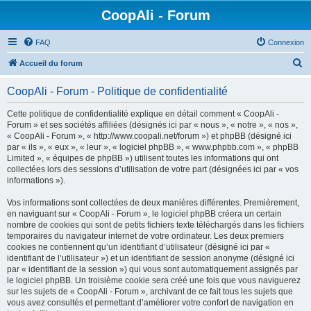
CoopAli - Forum
FAQ
Connexion
R
Accueil du forum
e
CoopAli - Forum - Politique de confidentialité
c
h
Cette politique de confidentialité explique en détail comment « CoopAli -
Forum » et ses sociétés affiliées (désignés ici par « nous », « notre », « nos »,
e
« CoopAli - Forum », « http://www.coopali.net/forum ») et phpBB (désigné ici
r
par « ils », « eux », « leur », « logiciel phpBB », « www.phpbb.com », « phpBB
Limited », « équipes de phpBB ») utilisent toutes les informations qui ont
c
collectées lors des sessions d’utilisation de votre part (désignées ici par « vos
h
informations »).
e
Vos informations sont collectées de deux manières différentes. Premièrement,
r
en naviguant sur « CoopAli - Forum », le logiciel phpBB créera un certain
nombre de cookies qui sont de petits fichiers texte téléchargés dans les fichiers
temporaires du navigateur internet de votre ordinateur. Les deux premiers
cookies ne contiennent qu’un identifiant d’utilisateur (désigné ici par «
identifiant de l’utilisateur ») et un identifiant de session anonyme (désigné ici
par « identifiant de la session ») qui vous sont automatiquement assignés par
le logiciel phpBB. Un troisième cookie sera créé une fois que vous naviguerez
sur les sujets de « CoopAli - Forum », archivant de ce fait tous les sujets que
vous avez consultés et permettant d’améliorer votre confort de navigation en