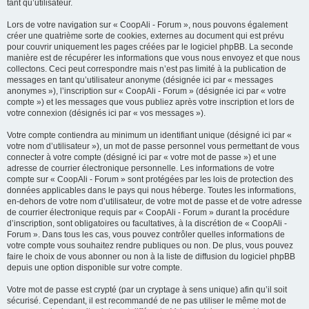
tant qu’utilisateur.
Lors de votre navigation sur « CoopAli - Forum », nous pouvons également
créer une quatrième sorte de cookies, externes au document qui est prévu
pour couvrir uniquement les pages créées par le logiciel phpBB. La seconde
manière est de récupérer les informations que vous nous envoyez et que nous
collectons. Ceci peut correspondre mais n’est pas limité à la publication de
messages en tant qu’utilisateur anonyme (désignée ici par « messages
anonymes »), l’inscription sur « CoopAli - Forum » (désignée ici par « votre
compte ») et les messages que vous publiez après votre inscription et lors de
votre connexion (désignés ici par « vos messages »).
Votre compte contiendra au minimum un identifiant unique (désigné ici par «
votre nom d’utilisateur »), un mot de passe personnel vous permettant de vous
connecter à votre compte (désigné ici par « votre mot de passe ») et une
adresse de courrier électronique personnelle. Les informations de votre
compte sur « CoopAli - Forum » sont protégées par les lois de protection des
données applicables dans le pays qui nous héberge. Toutes les informations,
en-dehors de votre nom d’utilisateur, de votre mot de passe et de votre adresse
de courrier électronique requis par « CoopAli - Forum » durant la procédure
d’inscription, sont obligatoires ou facultatives, à la discrétion de « CoopAli -
Forum ». Dans tous les cas, vous pouvez contrôler quelles informations de
votre compte vous souhaitez rendre publiques ou non. De plus, vous pouvez
faire le choix de vous abonner ou non à la liste de diffusion du logiciel phpBB
depuis une option disponible sur votre compte.
Votre mot de passe est crypté (par un cryptage à sens unique) afin qu’il soit
sécurisé. Cependant, il est recommandé de ne pas utiliser le même mot de