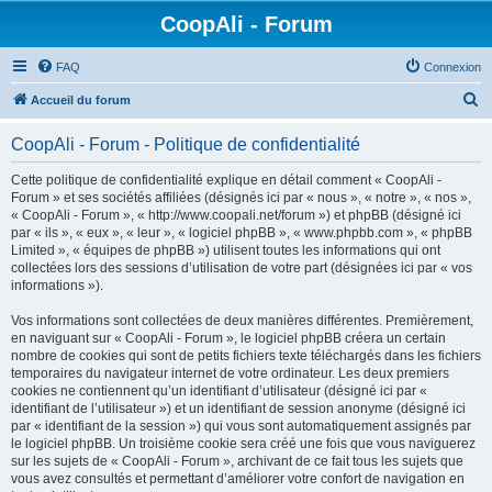
CoopAli - Forum
FAQ
Connexion
R
Accueil du forum
e
CoopAli - Forum - Politique de confidentialité
c
h
Cette politique de confidentialité explique en détail comment « CoopAli -
Forum » et ses sociétés affiliées (désignés ici par « nous », « notre », « nos »,
e
« CoopAli - Forum », « http://www.coopali.net/forum ») et phpBB (désigné ici
r
par « ils », « eux », « leur », « logiciel phpBB », « www.phpbb.com », « phpBB
Limited », « équipes de phpBB ») utilisent toutes les informations qui ont
c
collectées lors des sessions d’utilisation de votre part (désignées ici par « vos
h
informations »).
e
Vos informations sont collectées de deux manières différentes. Premièrement,
r
en naviguant sur « CoopAli - Forum », le logiciel phpBB créera un certain
nombre de cookies qui sont de petits fichiers texte téléchargés dans les fichiers
temporaires du navigateur internet de votre ordinateur. Les deux premiers
cookies ne contiennent qu’un identifiant d’utilisateur (désigné ici par «
identifiant de l’utilisateur ») et un identifiant de session anonyme (désigné ici
par « identifiant de la session ») qui vous sont automatiquement assignés par
le logiciel phpBB. Un troisième cookie sera créé une fois que vous naviguerez
sur les sujets de « CoopAli - Forum », archivant de ce fait tous les sujets que
vous avez consultés et permettant d’améliorer votre confort de navigation en