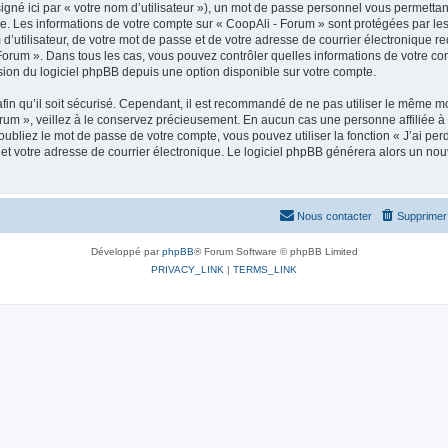
gné ici par « votre nom d’utilisateur »), un mot de passe personnel vous permettan
e. Les informations de votre compte sur « CoopAli - Forum » sont protégées par les
’utilisateur, de votre mot de passe et de votre adresse de courrier électronique re
 - Forum ». Dans tous les cas, vous pouvez contrôler quelles informations de votre
usion du logiciel phpBB depuis une option disponible sur votre compte.
in qu’il soit sécurisé. Cependant, il est recommandé de ne pas utiliser le même mot
um », veillez à le conservez précieusement. En aucun cas une personne affiliée à «
bliez le mot de passe de votre compte, vous pouvez utiliser la fonction « J’ai per
et votre adresse de courrier électronique. Le logiciel phpBB générera alors un no
Nous contacter
Supprimer 
Développé par
phpBB
® Forum Software © phpBB Limited
PRIVACY_LINK
|
TERMS_LINK