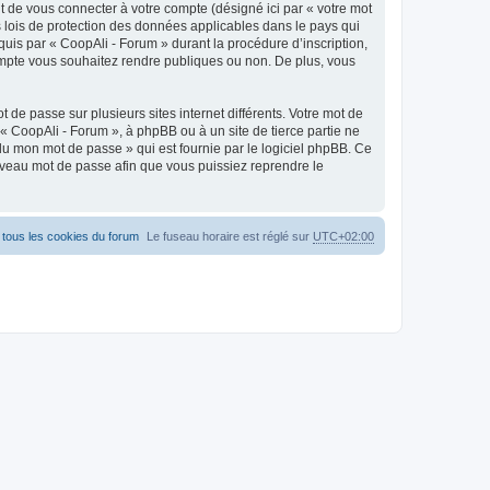
t de vous connecter à votre compte (désigné ici par « votre mot
 lois de protection des données applicables dans le pays qui
quis par « CoopAli - Forum » durant la procédure d’inscription,
 compte vous souhaitez rendre publiques ou non. De plus, vous
 de passe sur plusieurs sites internet différents. Votre mot de
 CoopAli - Forum », à phpBB ou à un site de tierce partie ne
du mon mot de passe » qui est fournie par le logiciel phpBB. Ce
uveau mot de passe afin que vous puissiez reprendre le
tous les cookies du forum
Le fuseau horaire est réglé sur
UTC+02:00