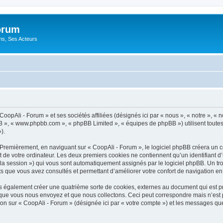
orum
ons, Ses Acteurs
CoopAli - Forum » et ses sociétés affiliées (désignés ici par « nous », « notre », « n
hpBB », « www.phpbb.com », « phpBB Limited », « équipes de phpBB ») utilisent toutes
).
Premièrement, en naviguant sur « CoopAli - Forum », le logiciel phpBB créera un cer
de votre ordinateur. Les deux premiers cookies ne contiennent qu’un identifiant d’util
e la session ») qui vous sont automatiquement assignés par le logiciel phpBB. Un t
ts que vous avez consultés et permettant d’améliorer votre confort de navigation en t
s également créer une quatrième sorte de cookies, externes au document qui est pr
ue vous nous envoyez et que nous collectons. Ceci peut correspondre mais n’est pas
n sur « CoopAli - Forum » (désignée ici par « votre compte ») et les messages que 