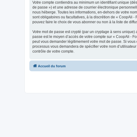
Votre compte contiendra au minimum un identifiant unique (dési
de passe ») et une adresse de courrier électronique personnell
nous héberge. Toutes les informations, en-dehors de votre nom d
sont obligatoires ou facultatives, à la discrétion de « CoopAli
pouvez faire le choix de vous abonner ou non à la liste de diff
Votre mot de passe est crypté (par un cryptage à sens unique) af
passe est le moyen d’accès de votre compte sur « CoopAli - For
peut vous demander légitimement votre mot de passe. Si vous ou
processus vous demandera de spécifier votre nom d’utilisateur 
contrôle de votre compte.
Accueil du forum