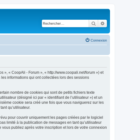
Rechercher
Recherche avancé
Connexion
os », « CoopAli - Forum », « http://www.coopali.net/forum ») et
 les informations qui ont collectées lors des sessions
tain nombre de cookies qui sont de petits fichiers texte
isateur (désigné ici par « identifiant de l’utilisateur ») et un
roisième cookie sera créé une fois que vous naviguerez sur les
ant qu’utilisateur.
évu pour couvrir uniquement les pages créées par le logiciel
 limité à la publication de messages en tant qu’utilisateur
vous publiez après votre inscription et lors de votre connexion