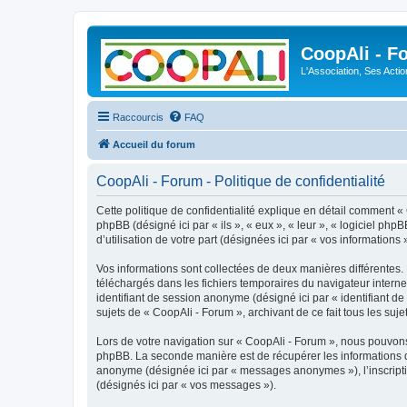
CoopAli - F
L'Association, Ses Acti
Raccourcis
FAQ
Accueil du forum
CoopAli - Forum - Politique de confidentialité
Cette politique de confidentialité explique en détail comment « 
phpBB (désigné ici par « ils », « eux », « leur », « logiciel p
d’utilisation de votre part (désignées ici par « vos informations »
Vos informations sont collectées de deux manières différentes. 
téléchargés dans les fichiers temporaires du navigateur internet 
identifiant de session anonyme (désigné ici par « identifiant d
sujets de « CoopAli - Forum », archivant de ce fait tous les suje
Lors de votre navigation sur « CoopAli - Forum », nous pouvon
phpBB. La seconde manière est de récupérer les informations q
anonyme (désignée ici par « messages anonymes »), l’inscriptio
(désignés ici par « vos messages »).