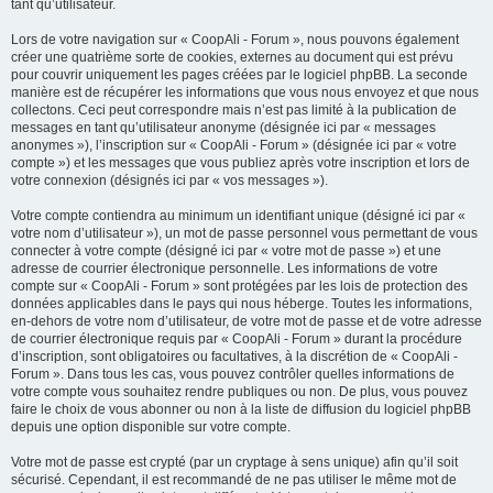
tant qu’utilisateur.
Lors de votre navigation sur « CoopAli - Forum », nous pouvons également
créer une quatrième sorte de cookies, externes au document qui est prévu
pour couvrir uniquement les pages créées par le logiciel phpBB. La seconde
manière est de récupérer les informations que vous nous envoyez et que nous
collectons. Ceci peut correspondre mais n’est pas limité à la publication de
messages en tant qu’utilisateur anonyme (désignée ici par « messages
anonymes »), l’inscription sur « CoopAli - Forum » (désignée ici par « votre
compte ») et les messages que vous publiez après votre inscription et lors de
votre connexion (désignés ici par « vos messages »).
Votre compte contiendra au minimum un identifiant unique (désigné ici par «
votre nom d’utilisateur »), un mot de passe personnel vous permettant de vous
connecter à votre compte (désigné ici par « votre mot de passe ») et une
adresse de courrier électronique personnelle. Les informations de votre
compte sur « CoopAli - Forum » sont protégées par les lois de protection des
données applicables dans le pays qui nous héberge. Toutes les informations,
en-dehors de votre nom d’utilisateur, de votre mot de passe et de votre adresse
de courrier électronique requis par « CoopAli - Forum » durant la procédure
d’inscription, sont obligatoires ou facultatives, à la discrétion de « CoopAli -
Forum ». Dans tous les cas, vous pouvez contrôler quelles informations de
votre compte vous souhaitez rendre publiques ou non. De plus, vous pouvez
faire le choix de vous abonner ou non à la liste de diffusion du logiciel phpBB
depuis une option disponible sur votre compte.
Votre mot de passe est crypté (par un cryptage à sens unique) afin qu’il soit
sécurisé. Cependant, il est recommandé de ne pas utiliser le même mot de