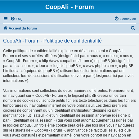
CoopAli - Forum
FAQ
Connexion
R
Accueil du forum
e
CoopAli - Forum - Politique de confidentialité
c
h
Cette politique de confidentialité explique en détail comment « CoopAli -
Forum » et ses sociétés affiliées (désignés ici par « nous », « notre », « nos »,
e
« CoopAli - Forum », « http://www.coopali.net/forum ») et phpBB (désigné ici
r
par « ils », « eux », « leur », « logiciel phpBB », « www.phpbb.com », « phpBB
Limited », « équipes de phpBB ») utilisent toutes les informations qui ont
c
collectées lors des sessions d’utilisation de votre part (désignées ici par « vos
h
informations »).
e
Vos informations sont collectées de deux manières différentes. Premièrement,
r
en naviguant sur « CoopAli - Forum », le logiciel phpBB créera un certain
nombre de cookies qui sont de petits fichiers texte téléchargés dans les fichiers
temporaires du navigateur internet de votre ordinateur. Les deux premiers
cookies ne contiennent qu’un identifiant d’utilisateur (désigné ici par «
identifiant de l’utilisateur ») et un identifiant de session anonyme (désigné ici
par « identifiant de la session ») qui vous sont automatiquement assignés par
le logiciel phpBB. Un troisième cookie sera créé une fois que vous naviguerez
sur les sujets de « CoopAli - Forum », archivant de ce fait tous les sujets que
vous avez consultés et permettant d’améliorer votre confort de navigation en