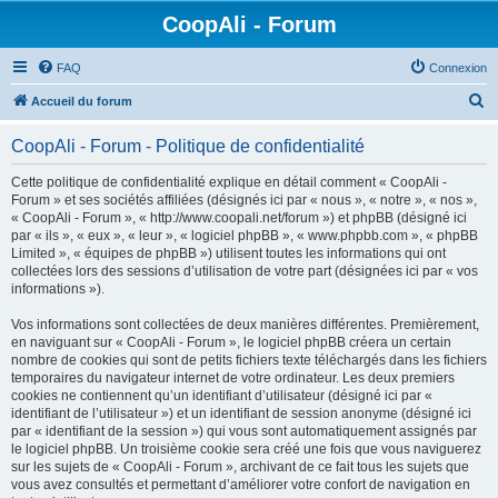
CoopAli - Forum
FAQ
Connexion
R
Accueil du forum
e
CoopAli - Forum - Politique de confidentialité
c
h
Cette politique de confidentialité explique en détail comment « CoopAli -
Forum » et ses sociétés affiliées (désignés ici par « nous », « notre », « nos »,
e
« CoopAli - Forum », « http://www.coopali.net/forum ») et phpBB (désigné ici
r
par « ils », « eux », « leur », « logiciel phpBB », « www.phpbb.com », « phpBB
Limited », « équipes de phpBB ») utilisent toutes les informations qui ont
c
collectées lors des sessions d’utilisation de votre part (désignées ici par « vos
h
informations »).
e
Vos informations sont collectées de deux manières différentes. Premièrement,
r
en naviguant sur « CoopAli - Forum », le logiciel phpBB créera un certain
nombre de cookies qui sont de petits fichiers texte téléchargés dans les fichiers
temporaires du navigateur internet de votre ordinateur. Les deux premiers
cookies ne contiennent qu’un identifiant d’utilisateur (désigné ici par «
identifiant de l’utilisateur ») et un identifiant de session anonyme (désigné ici
par « identifiant de la session ») qui vous sont automatiquement assignés par
le logiciel phpBB. Un troisième cookie sera créé une fois que vous naviguerez
sur les sujets de « CoopAli - Forum », archivant de ce fait tous les sujets que
vous avez consultés et permettant d’améliorer votre confort de navigation en