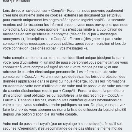
tant qu’utilisateur.
Lors de votre navigation sur « CoopAli - Forum », nous pouvons également
créer une quatrième sorte de cookies, externes au document qui est prévu
pour couvrir uniquement les pages créées par le logiciel phpBB. La seconde
manière est de récupérer les informations que vous nous envoyez et que nous
collectons. Ceci peut correspondre mais n’est pas limité à la publication de
messages en tant qu’utilisateur anonyme (désignée ici par « messages
anonymes »), l’inscription sur « CoopAli - Forum » (désignée ici par « votre
compte ») et les messages que vous publiez après votre inscription et lors de
votre connexion (désignés ici par « vos messages »).
Votre compte contiendra au minimum un identifiant unique (désigné ici par «
votre nom d’utilisateur »), un mot de passe personnel vous permettant de vous
connecter à votre compte (désigné ici par « votre mot de passe ») et une
adresse de courrier électronique personnelle. Les informations de votre
compte sur « CoopAli - Forum » sont protégées par les lois de protection des
données applicables dans le pays qui nous héberge. Toutes les informations,
en-dehors de votre nom d’utilisateur, de votre mot de passe et de votre adresse
de courrier électronique requis par « CoopAli - Forum » durant la procédure
d’inscription, sont obligatoires ou facultatives, à la discrétion de « CoopAli -
Forum ». Dans tous les cas, vous pouvez contrôler quelles informations de
votre compte vous souhaitez rendre publiques ou non. De plus, vous pouvez
faire le choix de vous abonner ou non à la liste de diffusion du logiciel phpBB
depuis une option disponible sur votre compte.
Votre mot de passe est crypté (par un cryptage à sens unique) afin qu’il soit
sécurisé. Cependant, il est recommandé de ne pas utiliser le même mot de