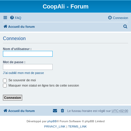
CoopAli - Forum
FAQ
Connexion
R
Accueil du forum
e
Connexion
c
h
Nom d’utilisateur :
e
r
Mot de passe :
c
J’ai oublié mon mot de passe
h
Se souvenir de moi
e
Masquer mon statut en ligne lors de cette session
r
Accueil du forum
Le fuseau horaire est réglé sur
UTC+02:00
Développé par
phpBB
® Forum Software © phpBB Limited
PRIVACY_LINK
|
TERMS_LINK