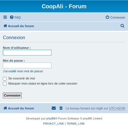
CoopAli - Forum
FAQ
Connexion
R
Accueil du forum
e
Connexion
c
h
Nom d’utilisateur :
e
r
Mot de passe :
c
J’ai oublié mon mot de passe
h
Se souvenir de moi
e
Masquer mon statut en ligne lors de cette session
r
Accueil du forum
Le fuseau horaire est réglé sur
UTC+02:00
Développé par
phpBB
® Forum Software © phpBB Limited
PRIVACY_LINK
|
TERMS_LINK