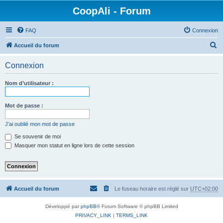
CoopAli - Forum
FAQ
Connexion
R
Accueil du forum
e
Connexion
c
h
Nom d’utilisateur :
e
r
Mot de passe :
c
J’ai oublié mon mot de passe
h
Se souvenir de moi
e
Masquer mon statut en ligne lors de cette session
r
Accueil du forum
Le fuseau horaire est réglé sur
UTC+02:00
Développé par
phpBB
® Forum Software © phpBB Limited
PRIVACY_LINK
|
TERMS_LINK