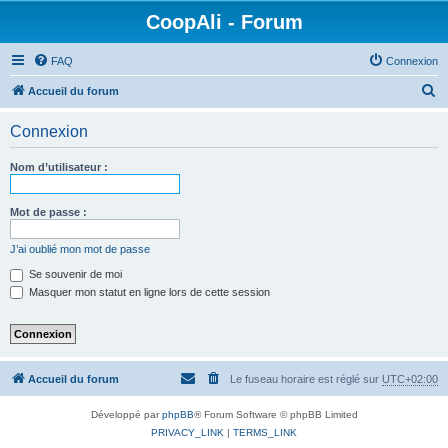
CoopAli - Forum
FAQ
Connexion
R
Accueil du forum
e
Connexion
c
h
Nom d’utilisateur :
e
r
Mot de passe :
c
J’ai oublié mon mot de passe
h
Se souvenir de moi
e
Masquer mon statut en ligne lors de cette session
r
Accueil du forum
Le fuseau horaire est réglé sur
UTC+02:00
Développé par
phpBB
® Forum Software © phpBB Limited
PRIVACY_LINK
|
TERMS_LINK