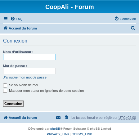
CoopAli - Forum
FAQ
Connexion
R
Accueil du forum
e
Connexion
c
h
Nom d’utilisateur :
e
r
Mot de passe :
c
J’ai oublié mon mot de passe
h
Se souvenir de moi
e
Masquer mon statut en ligne lors de cette session
r
Accueil du forum
Le fuseau horaire est réglé sur
UTC+02:00
Développé par
phpBB
® Forum Software © phpBB Limited
PRIVACY_LINK
|
TERMS_LINK