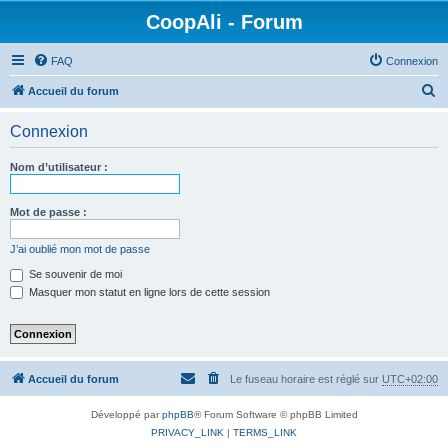
CoopAli - Forum
FAQ
Connexion
R
Accueil du forum
e
Connexion
c
h
Nom d’utilisateur :
e
r
Mot de passe :
c
J’ai oublié mon mot de passe
h
Se souvenir de moi
e
Masquer mon statut en ligne lors de cette session
r
Accueil du forum
Le fuseau horaire est réglé sur
UTC+02:00
Développé par
phpBB
® Forum Software © phpBB Limited
PRIVACY_LINK
|
TERMS_LINK