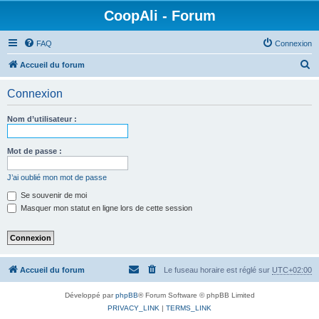
CoopAli - Forum
FAQ
Connexion
R
Accueil du forum
e
Connexion
c
h
Nom d’utilisateur :
e
r
Mot de passe :
c
J’ai oublié mon mot de passe
h
Se souvenir de moi
e
Masquer mon statut en ligne lors de cette session
r
Accueil du forum
Le fuseau horaire est réglé sur
UTC+02:00
Développé par
phpBB
® Forum Software © phpBB Limited
PRIVACY_LINK
|
TERMS_LINK