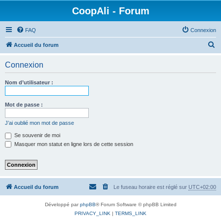
CoopAli - Forum
FAQ
Connexion
R
Accueil du forum
e
Connexion
c
h
Nom d’utilisateur :
e
r
Mot de passe :
c
J’ai oublié mon mot de passe
h
Se souvenir de moi
e
Masquer mon statut en ligne lors de cette session
r
Accueil du forum
Le fuseau horaire est réglé sur
UTC+02:00
Développé par
phpBB
® Forum Software © phpBB Limited
PRIVACY_LINK
|
TERMS_LINK